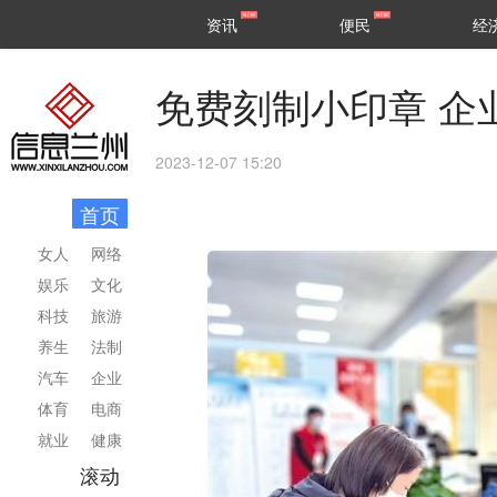
甘肃
兰州
资讯
便民
经
民生
区县
免费刻制小印章 企
2023-12-07 15:20
首页
女人
网络
娱乐
文化
科技
旅游
养生
法制
汽车
企业
体育
电商
就业
健康
滚动