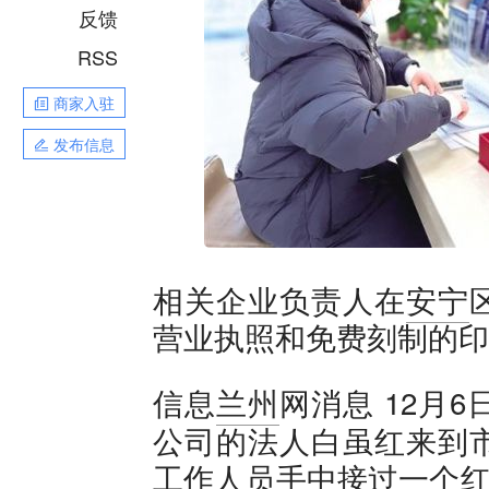
反馈
RSS
商家入驻
发布信息
相关企业负责人在
安宁
营业执照和免费刻制的印
12月
信息
兰州
网消息
公司的法人白虽红来到
工作人员手中接过一个红