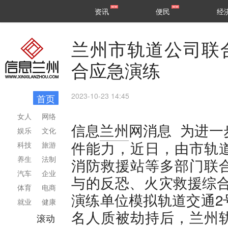
甘肃
兰州
资讯
便民
经
民生
区县
兰州市轨道公司联
合应急演练
2023-10-23 14:45
首页
女人
网络
为进一
信息
兰州
网消息
娱乐
文化
件能力，近日，由市轨
科技
旅游
养生
法制
消防救援站等多部门联
汽车
企业
与的反恐、火灾救援综合
体育
电商
演练单位模拟轨道交通2
就业
健康
名人质被劫持后，兰州
滚动