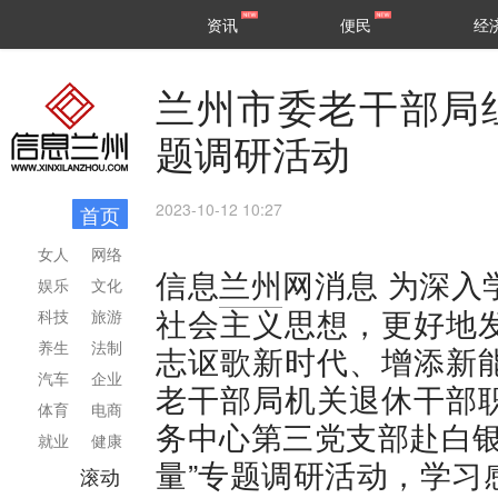
甘肃
兰州
资讯
便民
经
民生
区县
兰州市委老干部局
题调研活动
2023-10-12 10:27
首页
女人
网络
为深入
信息
兰州
网消息
娱乐
文化
社会主义思想，更好地
科技
旅游
养生
法制
志讴歌新时代、增添新
汽车
企业
老干部局机关退休干部
体育
电商
务中心第三党支部赴白银
就业
健康
量”专题调研活动，学习
滚动