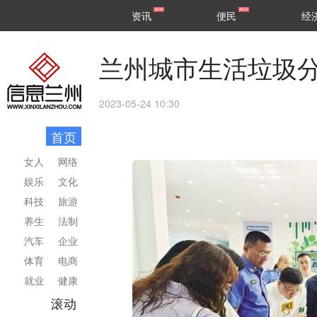
甘肃
兰州
资讯
便民
经
民生
区县
兰州城市生活垃圾
2023-05-24 10:30
首页
女人
网络
娱乐
文化
科技
旅游
养生
法制
汽车
企业
体育
电商
就业
健康
滚动