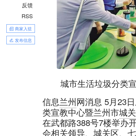
反馈
RSS
商家入驻
发布信息
城市生活垃圾分类宣
5月23
信息
兰州
网消息
类宣教中心暨兰州市
城关
在武都路388号7楼举
会相关领导、城关区、
七