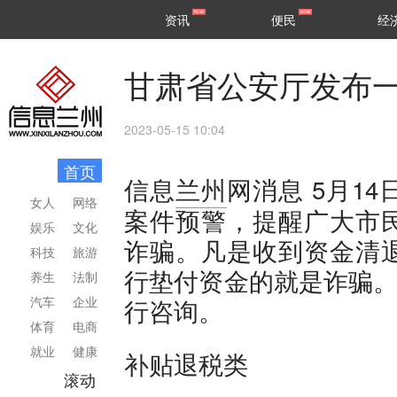
甘肃
兰州
资讯
便民
经
民生
区县
甘肃省公安厅发布
2023-05-15 10:04
首页
5月1
信息
兰州
网消息
女人
网络
案件预警，提醒广大市
娱乐
文化
诈骗。凡是收到资金清
科技
旅游
行垫付资金的就是诈骗。
养生
法制
汽车
企业
行咨询。
体育
电商
就业
健康
补贴退税类
滚动