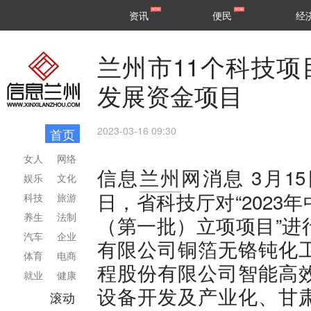
甘肃
兰州
资讯
便民
经
民生
区县
兰州市11个科技
发展资金项目
2023-03-16 09:30
首页
女人
网络
3月1
信息
兰州
网消息
娱乐
文化
日，省科技厅对“202
科技
旅游
养生
法制
（第一批）立项项目”进
汽车
企业
有限公司铜箔无铬钝化
体育
电商
程股份有限公司智能高
就业
健康
设备开发及产业化、甘
滚动