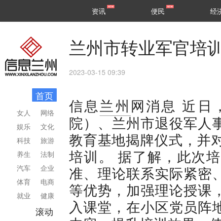
甘肃
兰州
资讯
便民
经
民生
区县
兰州市转业军官培
2023-03-15 09:39
首页
近日
信息
兰州
网消息
女人
网络
院）、兰州市退役军人
娱乐
文化
教育基地揭牌仪式，并对
科技
旅游
培训。 据了解，此次
养生
法制
汽车
企业
准、理论联系实际紧密
体育
电商
等优势，加强理论授课
就业
健康
入课堂，在小区党员阵
滚动