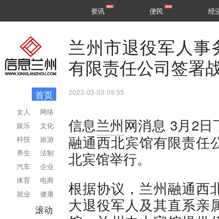
甘肃
兰州
资讯
便民
经
民生
区县
兰州市退役军人事
有限责任公司签署
2023-03-03 09:55
首页
女人
网络
3月2
信息
兰州
网消息
娱乐
文化
融通西北宾馆有限责任
科技
旅游
养生
法制
北宾馆举行。
汽车
企业
体育
电商
根据协议，兰州融通西
就业
健康
大退役军人及其直系亲
滚动