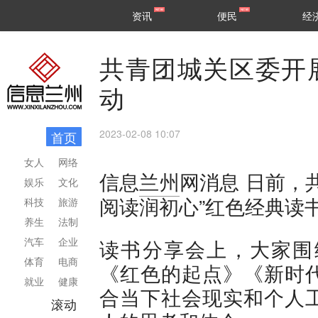
甘肃
兰州
资讯
便民
经
民生
区县
共青团城关区委开
动
2023-02-08 10:07
首页
女人
网络
日前，
信息
兰州
网消息
娱乐
文化
阅读润初心”红色经典读
科技
旅游
养生
法制
汽车
企业
读书分享会上，大家围
体育
电商
《红色的起点》《新时
就业
健康
合当下社会现实和个人
滚动