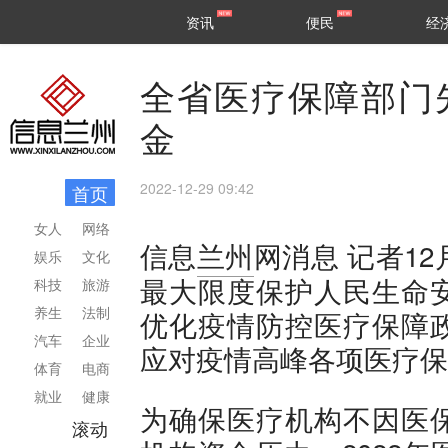
甘肃
兰州
资讯
便民
经
民生
区县
全省医疗保障部门先
金
2022-12-29 09:42
首页
女人
网络
记者12
信息
兰州
网消息
娱乐
文化
最大限度保护人民生命
科技
旅游
养生
法制
优化疫情防控医疗保障
汽车
企业
应对疫情高峰各项医疗保
体育
电商
就业
健康
为确保医疗机构不因医
滚动