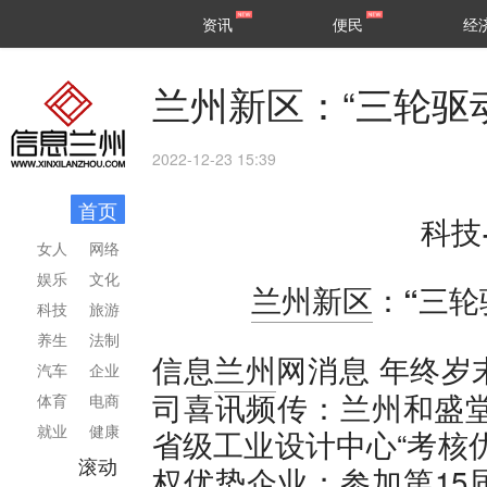
甘肃
兰州
资讯
便民
经
民生
区县
兰州新区：“三轮驱
2022-12-23 15:39
首页
科技
女人
网络
娱乐
文化
兰州新区
：“三轮
科技
旅游
养生
法制
年终岁
信息
兰州
网消息
汽车
企业
司喜讯频传：兰州和盛堂
体育
电商
就业
健康
省级工业设计中心“考核
滚动
权优势企业；参加第15