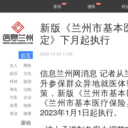
甘肃
兰州
资讯
便民
经
民生
区县
新版《兰州市基本
定》下月起执行
2022-12-23 11:28
首页
女人
网络
记者从
信息
兰州
网消息
娱乐
文化
升参保群众异地就医体
科技
旅游
养生
法制
策，新版《兰州市基本
汽车
企业
《兰州市基本医疗保险
体育
电商
2023年1月1日起执行。
就业
健康
滚动