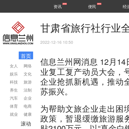
甘肃
兰州
资讯
便民
经
民生
区县
甘肃省旅行社行业
2022-12-16 10:50
首页
12月1
信息
兰州
网消息
女人
网络
业复工复产动员大会，
娱乐
文化
企业抢抓新机遇，推动
科技
旅游
苏振兴。
养生
法制
汽车
企业
为帮助文旅企业走出困
体育
电商
就业
健康
政策，暂退缓缴旅游服务
滚动
贴2100万元，以“真金