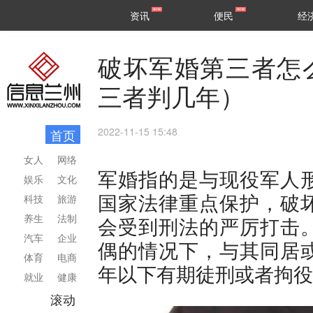
甘肃
兰州
资讯
便民
经
民生
区县
破坏军婚第三者怎
三者判几年）
2022-11-15 15:48
首页
女人
网络
军婚指的是与现役军人
娱乐
文化
国家法律重点保护，破
科技
旅游
养生
法制
会受到刑法的严厉打击
汽车
企业
偶的情况下，与其同居
体育
电商
年以下有期徒刑或者拘役
就业
健康
滚动