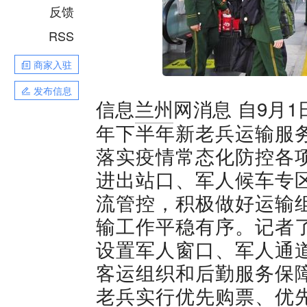
反馈
RSS
商家入驻
发布信息
自9月1
信息
兰州
网消息
年下半年新老兵运输服
落实疫情常态化防控各
进出站口、军人候车专
流管控，积极做好运输
输工作平稳有序。记者
设置军人窗口、军人通
客运组织和后勤服务保
老兵实行优先购票、优