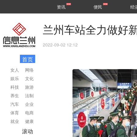
甘肃
兰州
资讯
便民
经
民生
区县
兰州车站全力做好
2022-09-02 12:12
首页
女人
网络
娱乐
文化
科技
旅游
养生
法制
汽车
企业
体育
电商
就业
健康
滚动