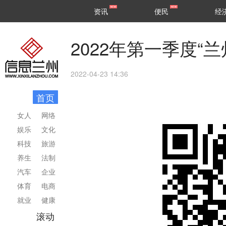
甘肃
兰州
资讯
便民
经
民生
区县
2022年第一季度“
2022-04-23 14:36
首页
女人
网络
娱乐
文化
科技
旅游
养生
法制
汽车
企业
体育
电商
就业
健康
滚动