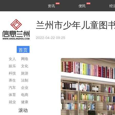
甘肃
兰州
资讯
便民
经
民生
区县
兰州市少年儿童图
2022-04-22 09:25
首页
女人
网络
娱乐
文化
科技
旅游
养生
法制
汽车
企业
体育
电商
就业
健康
滚动