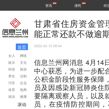
甘肃
兰州
资讯
便民
经
民生
区县
甘肃省住房资金管
能正常还款不做逾
2022-04-15 08:44
首页
女人
网络
4月1
信息
兰州
网消息
娱乐
文化
中心获悉，为进一步配
科技
旅游
养生
法制
公积金阶段性服务保障
汽车
企业
员及因感染新冠肺炎住
体育
电商
要隔离观察人员，以及
就业
健康
员，在疫情防控期间，
滚动