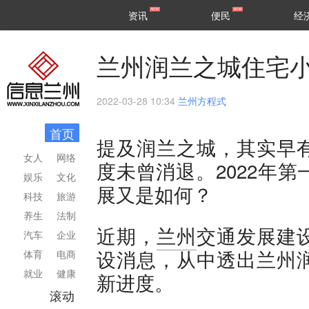
甘肃
兰州
资讯
便民
经
民生
区县
兰州润兰之城住宅
2022-03-28 10:34
兰州方程式
首页
提及润兰之城，其实早
女人
网络
度未曾消退。2022年
娱乐
文化
展又是如何？
科技
旅游
养生
法制
近期，
兰州
交通发展建
汽车
企业
设消息，从中透出兰州
体育
电商
就业
健康
新进度。
滚动