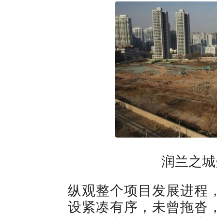
润兰之城
纵观整个项目发展进程
设紧凑有序，未曾拖沓