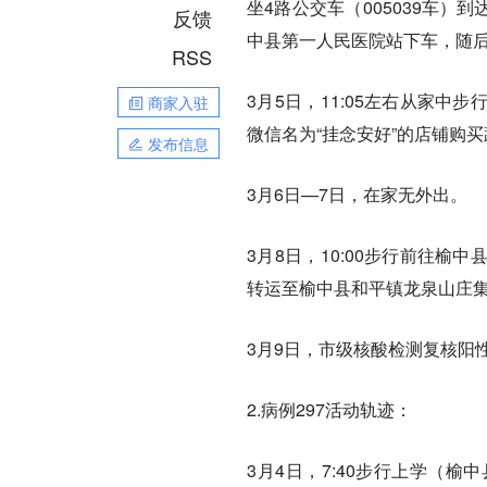
坐4路公交车（005039车）
反馈
中县第一人民医院站下车，随
RSS
3月5日，11:05左右从家中步
商家入驻
微信名为“挂念安好”的店铺购
发布信息
3月6日—7日，在家无外出。
3月8日，10:00步行前往榆中
转运至榆中县和平镇龙泉山庄
3月9日，市级核酸检测复核阳
2.病例297活动轨迹：
3月4日，7:40步行上学（榆