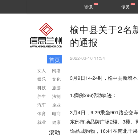
甘肃
兰州
资讯
便民
民生
区县
榆中县关于2名
的通报
2022-03-10 11:34
首页
女人
网络
3月9日14-24时，榆中县新
娱乐
文化
科技
旅游
1.病例296活动轨迹：
养生
法制
汽车
企业
3月4日，9:29乘坐901路公交
体育
电商
东部市场品牌广场2楼、3楼、鞋城
就业
健康
饰品城购物，16:41在南北干
滚动