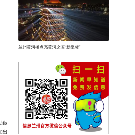
兰州黄河楼点亮黄河之滨“新坐标”
动做
如出