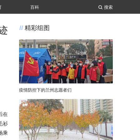
育
百科
搜索
迹
精彩组图
疫情防控下的兰州志愿者们
后在
毛衫
场乘