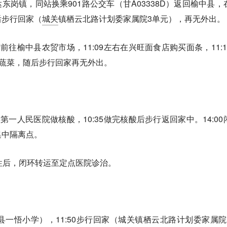
到达东岗镇，同站换乘901路公交车（甘A03338D）返回榆中县，
后步行回家（
城关
镇栖云北路计划委家属院3单元），再无外出。
行前往榆中县农贸市场，11:09左右在兴旺面食店购买面条，11:1
买蔬菜，随后步行回家再无外出。
县第一人民医院做核酸，10:35做完核酸后步行返回家中。14:00
集中隔离点。
性后，闭环转运至定点医院诊治。
中县一悟小学），11:50步行回家（城关镇栖云北路计划委家属院