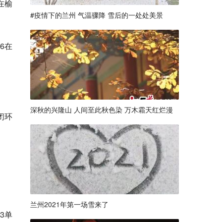
在榆
#疫情下的兰州 气温骤降 雪后的一处处美景
6在
深秋的兴隆山 人间至此秋色染 万木霜天红烂漫
闭环
兰州2021年第一场雪来了
3单