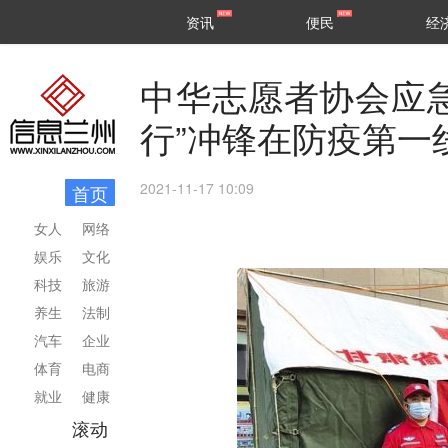
甘肃
兰州
资讯
便民
经
民生
区县
中华志愿者协会应
行”冲锋在防疫第一
2021-11-17 10:09
首页
女人
网络
娱乐
文化
科技
旅游
养生
法制
汽车
企业
体育
电商
就业
健康
滚动