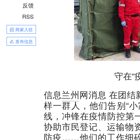
反馈
RSS
商家入驻
发布信息
守在“
信息
兰州
网消息 在团结
样一群人，他们告别“小家
线，冲锋在疫情防控第
协助市民登记、运输物资
防疫……他们的工作细