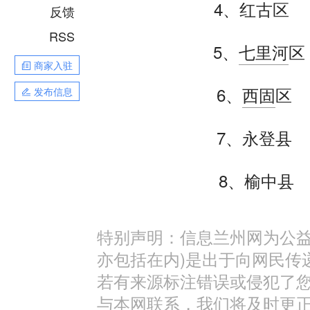
4、红古区
反馈
RSS
5、
七里河
区
商家入驻
6、
西固
区
发布信息
7、永登县
8、榆中县
特别声明：信息兰州网为公益
亦包括在内)是出于向网民传
若有来源标注错误或侵犯了
与本网联系，我们将及时更