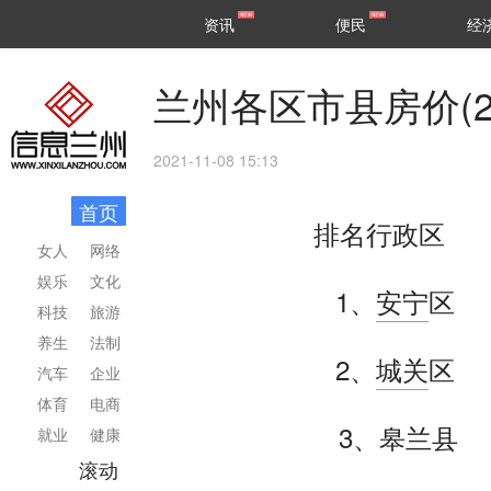
甘肃
兰州
资讯
便民
经
民生
区县
兰州各区市县房价(20
2021-11-08 15:13
首页
排名行政区 
女人
网络
娱乐
文化
1、
安宁
区 
科技
旅游
养生
法制
2、
城关
区 
汽车
企业
体育
电商
3、皋兰县
就业
健康
滚动