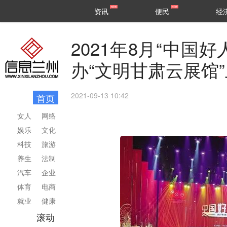
甘肃
兰州
资讯
便民
经
民生
区县
2021年8月“中国
办“文明甘肃云展馆
2021-09-13 10:42
首页
女人
网络
娱乐
文化
科技
旅游
养生
法制
汽车
企业
体育
电商
就业
健康
滚动