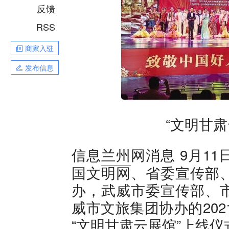
反馈
RSS
商家入驻
发布信息
“文明甘
9月1
信息
兰州
网消息
国文明网、省委宣传部
办，武威市委宣传部、
威市文旅集团协办的202
“文明甘肃云展馆”上线