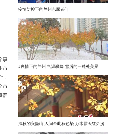
疫情防控下的兰州志愿者们
个事
#疫情下的兰州 气温骤降 雪后的一处处美景
州市
”，
全市
事群
深秋的兴隆山 人间至此秋色染 万木霜天红烂漫