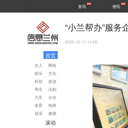
甘肃
兰州
资讯
便民
民生
区县
“小兰帮办”服务
2020-12-11 14:00
首页
女人
网络
娱乐
文化
科技
旅游
养生
法制
汽车
企业
体育
电商
就业
健康
滚动