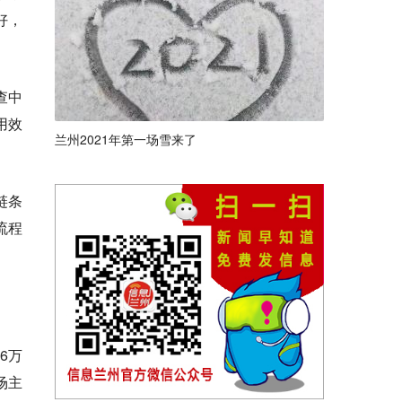
好，
查中
用效
兰州2021年第一场雪来了
链条
流程
6万
场主