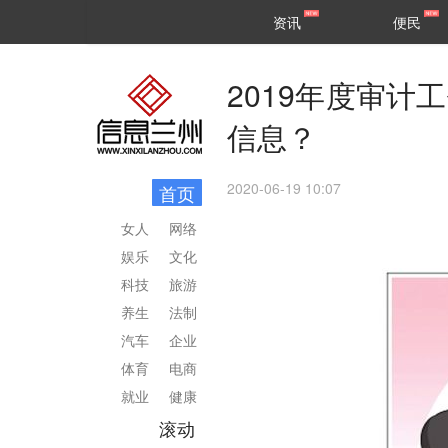
甘肃
兰州
资讯
便民
民生
区县
2019年度审计
信息？
2020-06-19 10:07
首页
女人
网络
娱乐
文化
科技
旅游
养生
法制
汽车
企业
体育
电商
就业
健康
滚动