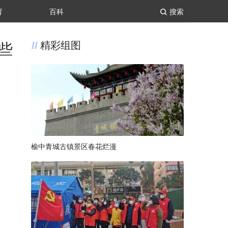
育
百科
搜索
些
精彩组图
榆中青城古镇景区春花烂漫