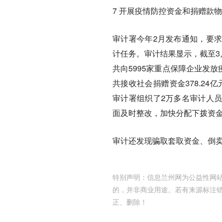
7 开展疫情防控资金和捐赠款
审计署今年2月发布通知，要
计任务。审计结果显示，截至3月
共向5995家重点保障企业发放
共接收社会捐赠资金378.24亿
审计署组织了2万多名审计人
面及时整改，加快分配下拨资金7
审计还发现骗取套取资金、倒卖
特别声明：信息兰州网为公益性网站
的，并非商业用途。若有来源标注
正、删除！