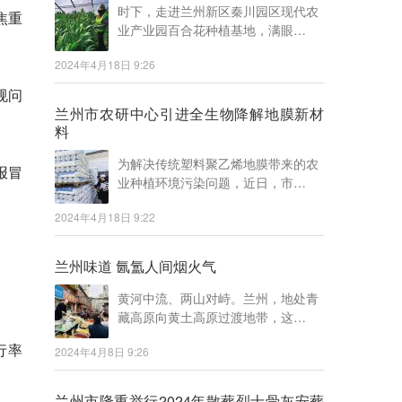
时下，走进兰州新区秦川园区现代农
焦重
业产业园百合花种植基地，满眼…
2024年4月18日 9:26
规问
兰州市农研中心引进全生物降解地膜新材
料
为解决传统塑料聚乙烯地膜带来的农
报冒
业种植环境污染问题，近日，市…
2024年4月18日 9:22
兰州味道 氤氲人间烟火气
黄河中流、两山对峙。兰州，地处青
藏高原向黄土高原过渡地带，这…
行率
2024年4月8日 9:26
兰州市隆重举行2024年散葬烈士骨灰安葬