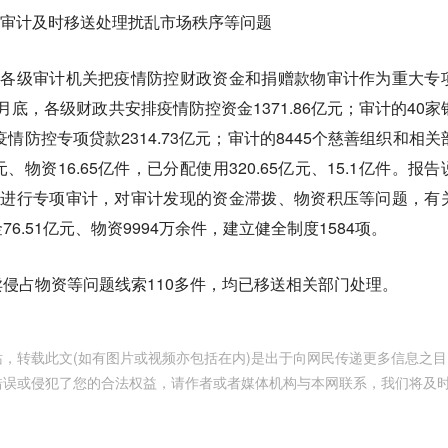
物审计及时移送处理扰乱市场秩序等问题
求各级审计机关把疫情防控财政资金和捐赠款物审计作为重大专
底，各级财政共安排疫情防控资金1371.86亿元；审计的40家
疫情防控专项贷款2314.73亿元；审计的8445个慈善组织和相关
元、物资16.65亿件，已分配使用320.65亿元、15.1亿件。报告
员进行专项审计，对审计发现的资金滞拨、物资积压等问题，有
6.51亿元、物资9994万余件，建立健全制度1584项。
侵占物资等问题线索110多件，均已移送相关部门处理。
，转载此文(如有图片或视频亦包括在内)是出于向网民传递更多信息之目
错误或侵犯了您的合法权益，请作者或者媒体机构与本网联系，我们将及