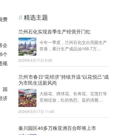
精选主题
税费
兰州石化实现首季生产经营开门红
今年一季度，兰州石化交出亮眼生产
等企
答卷，累计生产成品油168.7万…
5个
2026年4月17日 9:06
违规
兰州市春日“花经济”持续升温“以花悦己”成
为市民生活新风尚
、国
大丽花、绣球花、长寿花、宝莲灯等
经济
竞相绽放，红的热烈、蓝的清雅…
2026年3月17日 11:40
秦川园区40多万株亚洲百合即将上市