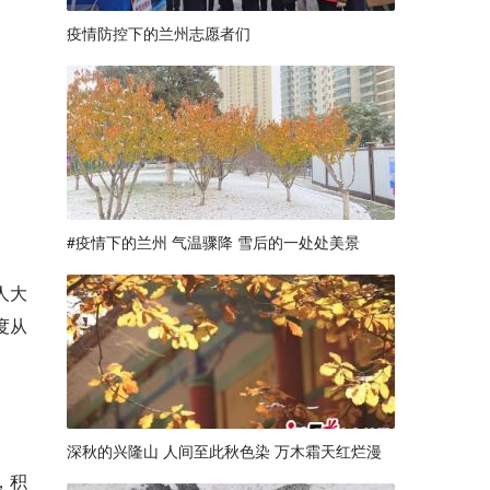
疫情防控下的兰州志愿者们
#疫情下的兰州 气温骤降 雪后的一处处美景
人大
度从
深秋的兴隆山 人间至此秋色染 万木霜天红烂漫
，积