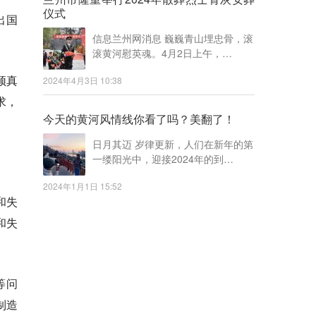
仪式
出国
信息兰州网消息 巍巍青山埋忠骨，滚
滚黄河慰英魂。4月2日上午，…
须真
2024年4月3日 10:38
求，
今天的黄河风情线你看了吗？美翻了！
日月其迈 岁律更新，人们在新年的第
一缕阳光中，迎接2024年的到…
2024年1月1日 15:52
和失
和失
等问
制造