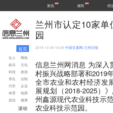
甘肃
兰州
资讯
便民
经
民生
区县
兰州市认定10家
园
2019-10-08 16:59
中国甘肃网-兰州日报
首页
女人
网络
为深入
信息
兰州
网消息
娱乐
文化
村振兴战略部署和201
科技
旅游
养生
法制
全市农业和农村经济发
汽车
企业
展规划（2018-202
体育
电商
州鑫源现代农业科技示范园
就业
健康
农业科技示范园。
滚动