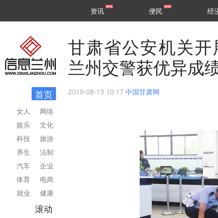
甘肃
兰州
资讯
便民
经
民生
区县
甘肃省公安机关开
兰州交警获优异成
2019-08-13 10:17
中国甘肃网
首页
女人
网络
娱乐
文化
科技
旅游
养生
法制
汽车
企业
体育
电商
就业
健康
滚动