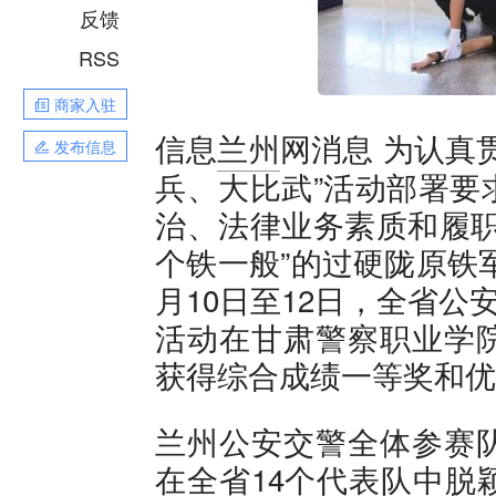
反馈
RSS
商家入驻
为认真贯
信息
兰州
网消息
发布信息
兵、大比武”活动部署要
治、法律业务素质和履职
个铁一般”的过硬陇原铁
月10日至12日，全省公
活动在甘肃警察职业学
获得综合成绩一等奖和优
兰州公安交警全体参赛
在全省14个代表队中脱