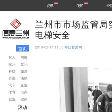
甘肃
兰州
资讯
便民
经
民生
区县
兰州市市场监管局
电梯安全
2019-03-14 11:50
每日甘肃网
首页
女人
网络
娱乐
文化
科技
旅游
养生
法制
汽车
企业
体育
电商
就业
健康
滚动