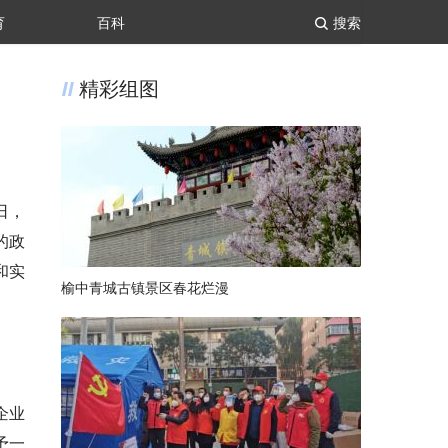
育
百科
搜索
精彩组图
日，
的政
和实
榆中青城古镇景区春花烂漫
企业
予一