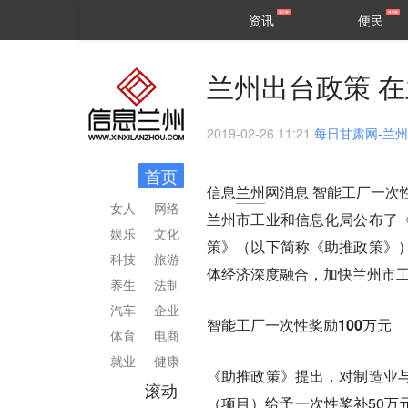
甘肃
兰州
资讯
便民
民生
区县
兰州出台政策 在
2019-02-26 11:21
每日甘肃网-兰
首页
信息
兰州
网消息
智能工厂一次性
女人
网络
兰州市工业和信息化局公布了
娱乐
文化
策》（以下简称《助推政策》
科技
旅游
体经济深度融合，加快兰州市
养生
法制
汽车
企业
智能工厂一次性奖励100万元
体育
电商
就业
健康
《助推政策》提出，对制造业
滚动
（项目）给予一次性奖补50万