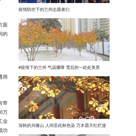
疫情防控下的兰州志愿者们
方面
间的
#疫情下的兰州 气温骤降 雪后的一处处美景
通用
有带
0万
工业
深秋的兴隆山 人间至此秋色染 万木霜天红烂漫
成功