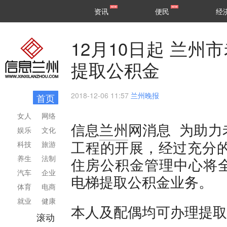
甘肃
兰州
资讯
便民
经
民生
区县
12月10日起 兰
提取公积金
2018-12-06 11:57
兰州晚报
首页
女人
网络
为助力
信息
兰州
网消息
娱乐
文化
工程的开展，经过充分的
科技
旅游
养生
法制
住房公积金管理中心将
汽车
企业
电梯提取公积金业务。
体育
电商
就业
健康
本人及配偶均可办理提取
滚动