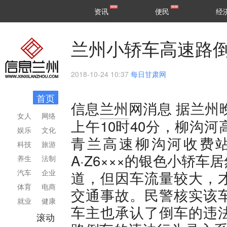
甘肃
兰州
资讯
便民
经
民生
区县
兰州小轿车高速路倒
2018-10-24 10:37
每日甘肃网
首页
据兰州晚
信息
兰州
网消息
女人
网络
上午10时40分，柳沟
娱乐
文化
青兰高速柳沟河收费
科技
旅游
A·Z6×××的银色小轿
养生
法制
汽车
企业
道，但因车流量较大，
体育
电商
交通事故。民警核实该
就业
健康
车主也承认了倒车的违
滚动