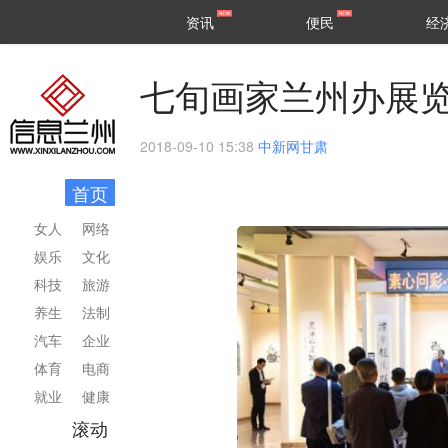
甘肃
兰州
资讯
便民
经
民生
区县
七旬画家兰州办展览
2018-09-10 15:38
中新网甘肃
首页
女人
网络
娱乐
文化
科技
旅游
养生
法制
汽车
企业
体育
电商
就业
健康
滚动