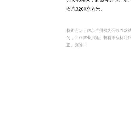
石流3200立方米。
特别声明：信息兰州网为公益性网站
的，并非商业用途。若有来源标注
正、删除！