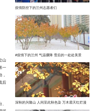
疫情防控下的兰州志愿者们
#疫情下的兰州 气温骤降 雪后的一处处美景
处山
第一
动，
载后
深秋的兴隆山 人间至此秋色染 万木霜天红烂漫
台、
理泥