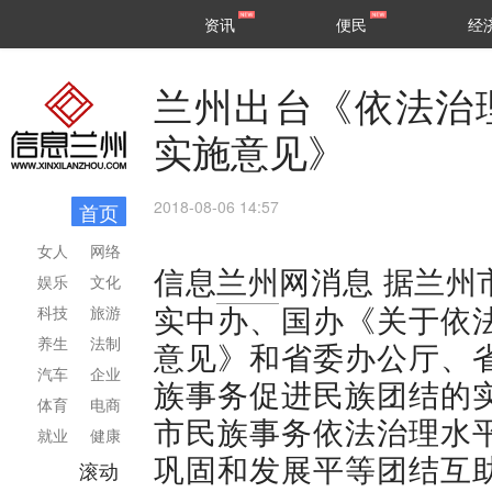
甘肃
兰州
资讯
便民
经
民生
区县
兰州出台《依法治
实施意见》
2018-08-06 14:57
首页
女人
网络
据兰州
信息
兰州
网消息
娱乐
文化
实中办、国办《关于依
科技
旅游
养生
法制
意见》和省委办公厅、
汽车
企业
族事务促进民族团结的
体育
电商
市民族事务依法治理水
就业
健康
巩固和发展平等团结互
滚动