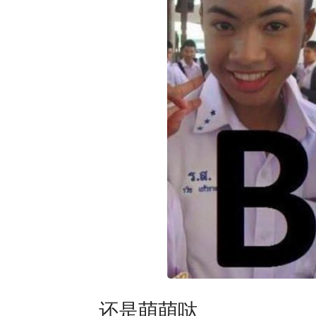
还是萌萌哒