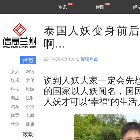
甘肃
兰州
资讯
便民
经
民生
区县
泰国人妖变身前
啊…
2017-08-09 10:42
搜狐焦点
首页
女人
网络
说到人妖大家一定会先
娱乐
文化
的国家以人妖闻名，国
科技
旅游
养生
法制
人妖才可以“幸福”的生活
汽车
企业
体育
电商
就业
健康
滚动