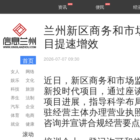
甘肃
兰州
资讯
便民
经
民生
区县
兰州新区商务和市
目提速增效
2026-07-07 09:30
首页
女人
网络
近日，新区商务和市场
娱乐
文化
新投时代项目，通过座
科技
旅游
养生
法制
项目进展，指导科学布
汽车
企业
驻经营主体办理营业执
体育
电商
咨询并宣讲合规经营要点
就业
健康
滚动