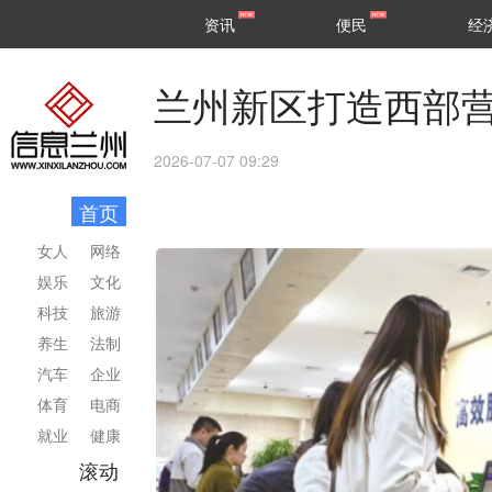
甘肃
兰州
资讯
便民
经
民生
区县
兰州新区打造西部
2026-07-07 09:29
首页
女人
网络
娱乐
文化
科技
旅游
养生
法制
汽车
企业
体育
电商
就业
健康
滚动