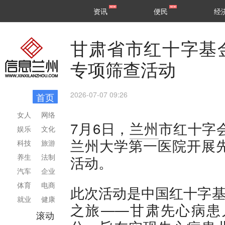
甘肃
兰州
资讯
便民
经
民生
区县
甘肃省市红十字基
专项筛查活动
2026-07-07 09:26
首页
女人
网络
7月6日，
兰州
市红十字
娱乐
文化
兰州大学第一医院开展
科技
旅游
养生
法制
活动。
汽车
企业
体育
电商
此次活动是中国红十字基
就业
健康
之旅——甘肃先心病患
滚动