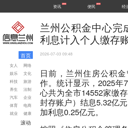
甘肃
兰州
资讯
便民
经
民生
区县
兰州公积金中心完成
利息计入个人缴存
2026-07-03 09:48
首页
女人
网络
日前，
兰州
住房公积金
娱乐
文化
作。统计显示，2025年7
科技
旅游
养生
法制
心共为全市14552家缴
汽车
企业
封存账户）结息5.32亿
体育
电商
加利息0.25亿元。
就业
健康
滚动