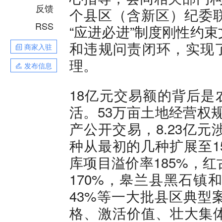
反馈
个县区（含新区）纪委
RSS
“应进必进”制度刚性约
和违规问责闭环，实现了
商家入驻
理。
发布信息
18亿元交易额的背后是
活。53万亩土地经营权
产公开交易，8.23亿
种从最初的几种扩展至1
库项目溢价率185%，
170%，皋兰县黑石镇
43%等一大批县区典型
格、激活价值、壮大集