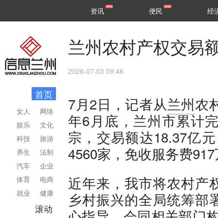
甘肃
兰州
资讯
便民
经
民生
区县
兰州农村产权交易额
2026-07-03 09:46
首页
7月2日，记者从
兰州
农
女人
网络
年6月底，兰州市累计完
娱乐
文化
宗，交易额达18.37亿
科技
旅游
4560家，免收服务费91
养生
法制
汽车
企业
近年来，我市将农村产
体育
电商
就业
健康
乡村振兴的全局统筹部
滚动
心指导，会同相关部门构建