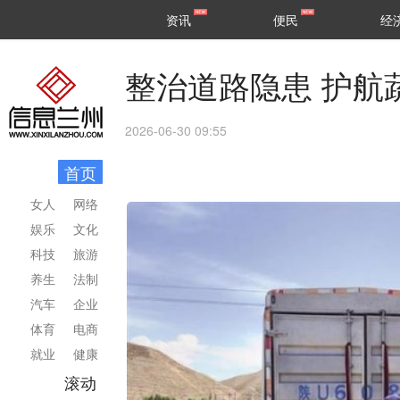
甘肃
兰州
资讯
便民
经
民生
区县
整治道路隐患 护航
2026-06-30 09:55
首页
女人
网络
娱乐
文化
科技
旅游
养生
法制
汽车
企业
体育
电商
就业
健康
滚动