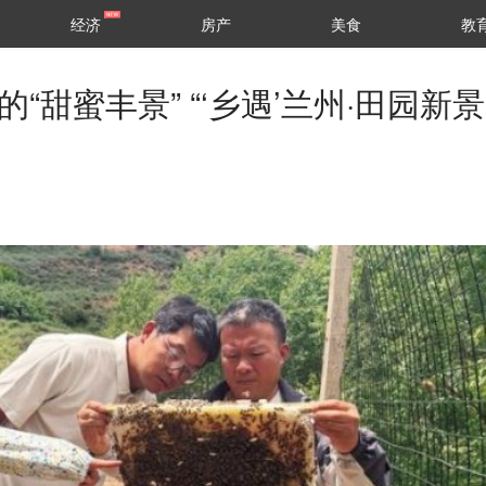
经济
房产
美食
教
的“甜蜜丰景” “‘乡遇’兰州·田园新景