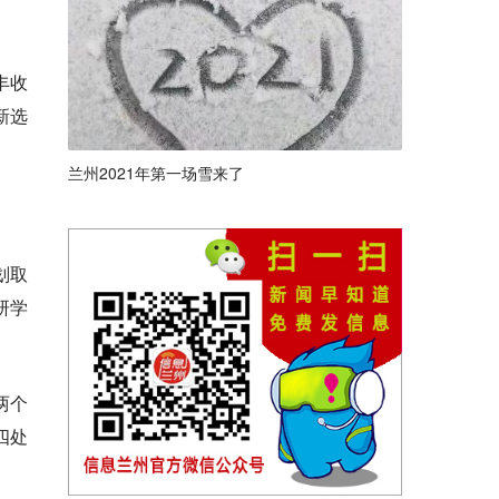
丰收
新选
兰州2021年第一场雪来了
划取
研学
两个
四处