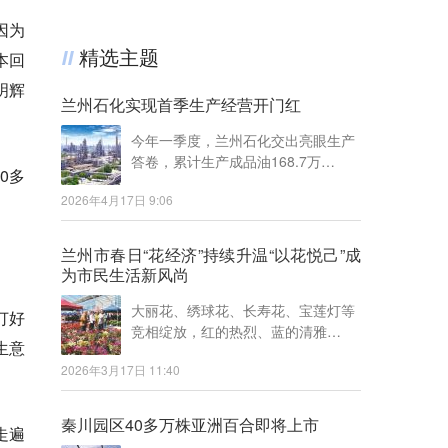
因为
精选主题
本回
明辉
兰州石化实现首季生产经营开门红
今年一季度，兰州石化交出亮眼生产
答卷，累计生产成品油168.7万…
0多
2026年4月17日 9:06
兰州市春日“花经济”持续升温“以花悦己”成
为市民生活新风尚
大丽花、绣球花、长寿花、宝莲灯等
订好
竞相绽放，红的热烈、蓝的清雅…
生意
2026年3月17日 11:40
秦川园区40多万株亚洲百合即将上市
走遍