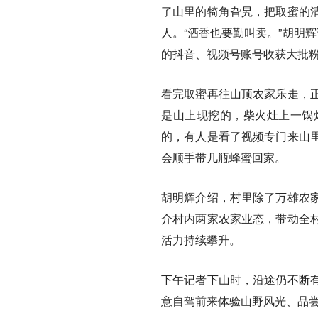
了山里的犄角旮旯，把取蜜的
人。“酒香也要勤叫卖。”胡明
的抖音、视频号账号收获大批
看完取蜜再往山顶农家乐走，
是山上现挖的，柴火灶上一锅
的，有人是看了视频专门来山
会顺手带几瓶蜂蜜回家。
胡明辉介绍，村里除了万雄农
介村内两家农家业态，带动全
活力持续攀升。
下午记者下山时，沿途仍不断
意自驾前来体验山野风光、品