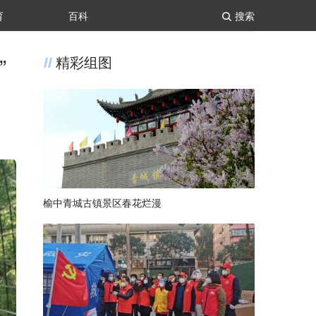
育
百科
搜索
”
精彩组图
榆中青城古镇景区春花烂漫