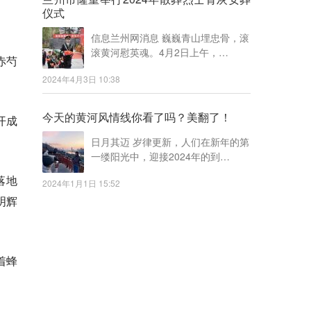
仪式
信息兰州网消息 巍巍青山埋忠骨，滚
滚黄河慰英魂。4月2日上午，…
赤芍
2024年4月3日 10:38
今天的黄河风情线你看了吗？美翻了！
开成
日月其迈 岁律更新，人们在新年的第
一缕阳光中，迎接2024年的到…
落地
2024年1月1日 15:52
明辉
着蜂