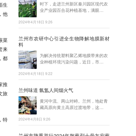
时下，走进兰州新区秦川园区现代农
陌生
业产业园百合花种植基地，满眼…
，他
2024年4月18日 9:26
兰州市农研中心引进全生物降解地膜新材
蕨菜
料
蜜来
为解决传统塑料聚乙烯地膜带来的农
，都
业种植环境污染问题，近日，市…
2024年4月18日 9:22
家推
兰州味道 氤氲人间烟火气
文旅
黄河中流、两山对峙。兰州，地处青
藏高原向黄土高原过渡地带，这…
，特
2024年4月8日 9:26
兰州市隆重举行2024年散葬烈士骨灰安葬