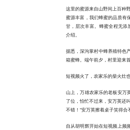
这里的蜜源来自山野间上百种野
蜜源丰富，我们蜂蜜的品质有
甘，层次丰富。蜂蜜全程无添加
介绍。
据悉，深沟掌村中蜂养殖特色产业
箱蜜蜂。端午前夕，村里迎来首
短视频火了，农家乐的柴火灶
山上，万雄农家乐的老板安万
了位，怕忙不过来，安万英还叫
不错！”安万英擦着桌子笑得合
自从胡明辉开始在短视频上频