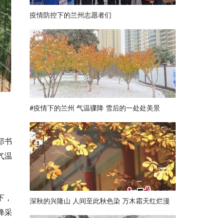
疫情防控下的兰州志愿者们
#疫情下的兰州 气温骤降 雪后的一处处美景
部书
气温
下，
深秋的兴隆山 人间至此秋色染 万木霜天红烂漫
蜂采