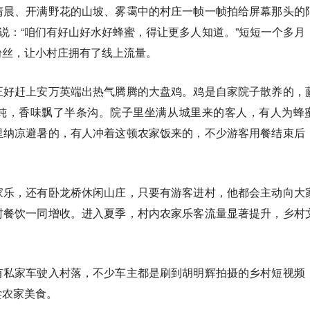
清晨、开满野花的山坡、雾霭中的村庄一帧一帧拍给屏幕那头的
辉说：“咱们有好山好水好蜂蜜，得让更多人知道。”短短一个多月
粉丝，让小村庄拥有了线上流量。
正好赶上安万英端出热气腾腾的大盘鸡。鸡是自家院子散养的，
炖，香味飘了半条沟。院子里坐满从城里来的客人，有人为蜂
里纳凉避暑的，有人冲着这顿农家饭来的，不少游客用餐结束后
家乐，还有卧龙桥休闲山庄，只要有游客进村，他都会主动向大
村餐饮一同增收。进入夏季，村内农家乐客流量显著提升，乡村
有私家车驶入村落，不少车主都是刷到胡明辉拍摄的乡村短视频
尝农家美食。