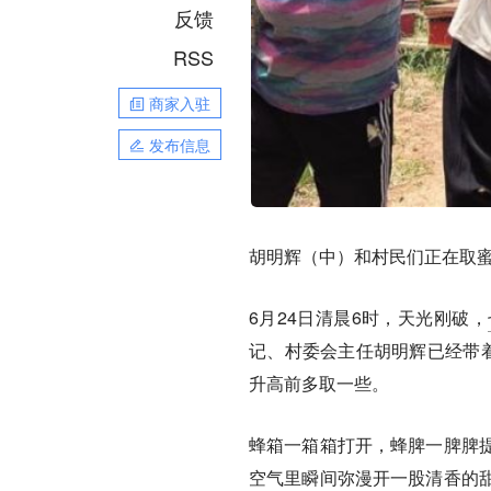
反馈
RSS
商家入驻
发布信息
胡明辉（中）和村民们正在取
6月24日清晨6时，天光刚破，
记、村委会主任胡明辉已经带着
升高前多取一些。
蜂箱一箱箱打开，蜂脾一脾脾
空气里瞬间弥漫开一股清香的