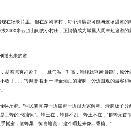
。
出现在纪录片里。但在深沟掌村，每个清晨都可能与这场甜蜜的
拔2400米云顶山间的小村庄，正悄悄成为城里人周末短途游的
口刚摇出来的蜜
山，趁着凉爽赶紧干，一旦气温一升高，蜜蜂就容易‘暴躁’，原计
不得不收手……”胡明辉提起一脾金灿灿的蜜脾，旁边围观的游客和
停。
斤到4斤蜜。”村民龚真存一边摇蜜一边跟大家解释。蜂脾板子分
面是工蜂的“储蜜间”。蜂王在，蜂群不乱；蜂王不在，“群蜂无首”
手摇蜜，尝蜂巢，惊喜地说：“这个嚼起来像口香糖。”