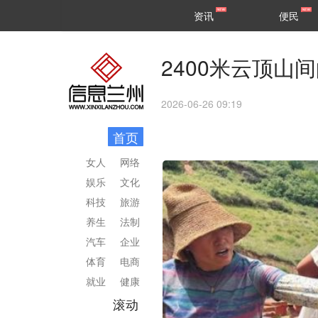
甘肃
兰州
资讯
便民
民生
区县
2400米云顶山间
2026-06-26 09:19
首页
女人
网络
娱乐
文化
科技
旅游
养生
法制
汽车
企业
体育
电商
就业
健康
滚动