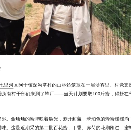
蜜
七里河
区阿干镇深沟掌村的山林还笼罩在一层薄雾里。村党支
所有村干部们来到了蜂厂——当天计划要取100斤蜜，得赶在
提起。金灿灿的蜜脾映着晨光，割开封盖，琥珀色的蜂蜜缓缓淌
甜味。这是近期采的第二批百花蜜，丁香、赤芍的花期刚过，蜜