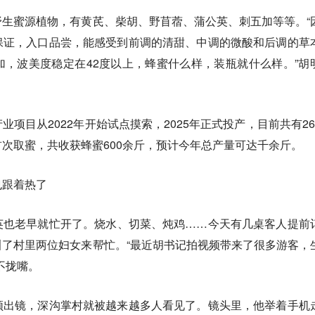
生蜜源植物，有黄芪、柴胡、野苜蓿、蒲公英、刺五加等等。“
保证，入口品尝，能感受到前调的清甜、中调的微酸和后调的草
，波美度稳定在42度以上，蜂蜜什么样，装瓶就什么样。”胡
项目从2022年开始试点摸索，2025年正式投产，目前共有26
次取蜜，共收获蜂蜜600余斤，预计今年总产量可达千余斤。
也跟着热了
英也老早就忙开了。烧水、切菜、炖鸡……今天有几桌客人提前
了村里两位妇女来帮忙。“最近胡书记拍视频带来了很多游客，
不拢嘴。
频出镜，深沟掌村就被越来越多人看见了。镜头里，他举着手机