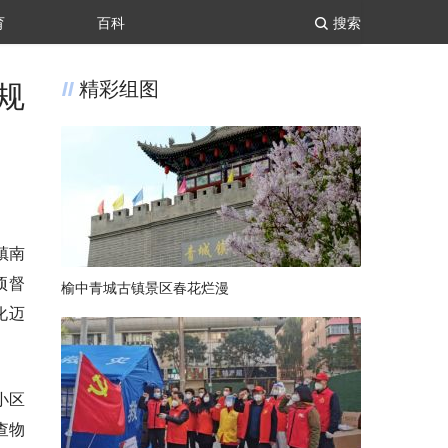
育
百科
搜索
规
精彩组图
镇南
项督
榆中青城古镇景区春花烂漫
化迈
小区
查物