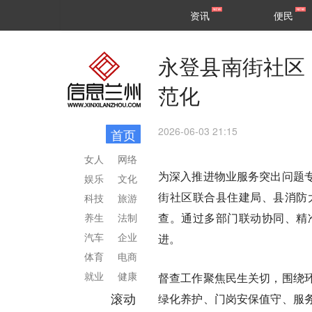
甘肃
兰州
资讯
便民
民生
区县
永登县南街社区
范化
2026-06-03 21:15
首页
女人
网络
为深入推进物业服务突出问题
娱乐
文化
街社区联合县住建局、县消防
科技
旅游
查。通过多部门联动协同、精
养生
法制
汽车
企业
进。
体育
电商
就业
健康
督查工作聚焦民生关切，围绕
滚动
绿化养护、门岗安保值守、服