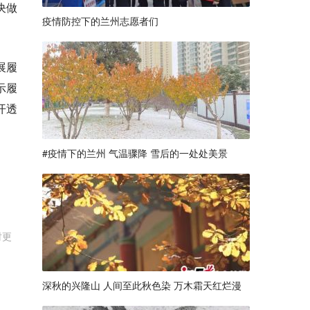
决做
疫情防控下的兰州志愿者们
展履
示履
开透
#疫情下的兰州 气温骤降 雪后的一处处美景
时更
深秋的兴隆山 人间至此秋色染 万木霜天红烂漫