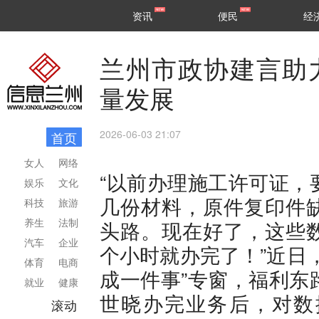
甘肃
兰州
资讯
便民
经
民生
区县
兰州市政协建言助
量发展
2026-06-03 21:07
首页
女人
网络
“以前办理施工许可证，
娱乐
文化
几份材料，原件复印件
科技
旅游
养生
法制
头路。现在好了，这些
汽车
企业
个小时就办完了！”近日
体育
电商
成一件事”专窗，福利东
就业
健康
世晓办完业务后，对数
滚动