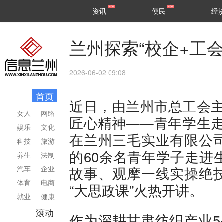
甘肃
兰州
资讯
便民
经
民生
区县
兰州探索“校企+工
2026-06-02 09:08
首页
近日，由
兰州
市总工会
女人
网络
匠心精神——青年学生走
娱乐
文化
在兰州三毛实业有限公
科技
旅游
的60余名青年学子走进
养生
法制
故事、观摩一线实操绝
汽车
企业
体育
电商
“大思政课”火热开讲。
就业
健康
滚动
作为深耕甘肃纺织产业5