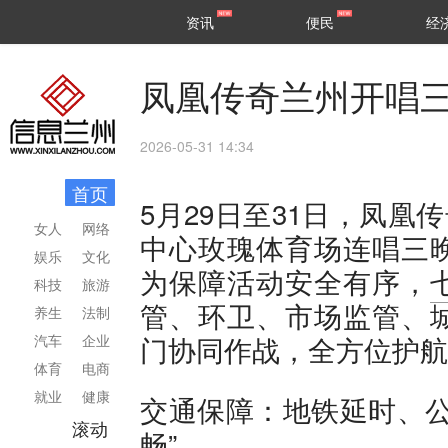
甘肃
兰州
资讯
便民
经
民生
区县
凤凰传奇兰州开唱三
2026-05-31 14:34
首页
5月29日至31日，凤凰
女人
网络
中心玫瑰体育场连唱三
娱乐
文化
为保障活动安全有序，
科技
旅游
管、环卫、市场监管、
养生
法制
门协同作战，全方位护航
汽车
企业
体育
电商
就业
健康
交通保障：地铁延时、公
滚动
畅”