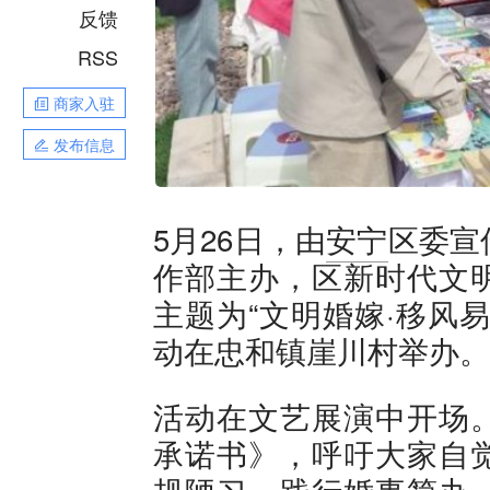
反馈
RSS
商家入驻
发布信息
5月26日，由
安宁
区委宣
作部主办，区新时代文
主题为“文明婚嫁·移风
动在忠和镇崖川村举办。
活动在文艺展演中开场
承诺书》，呼吁大家自