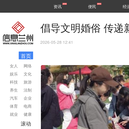
甘肃
兰州
资讯
便民
经
民生
区县
倡导文明婚俗 传递
2026-05-28 12:41
首页
女人
网络
娱乐
文化
科技
旅游
养生
法制
汽车
企业
体育
电商
就业
健康
滚动