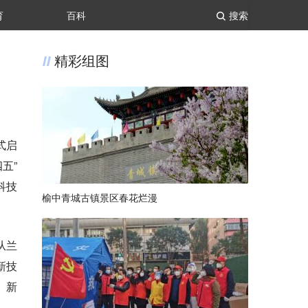
育
百科
搜索
精彩组图
式启
五”
科技
榆中青城古镇景区春花烂漫
从兰
新技
、新