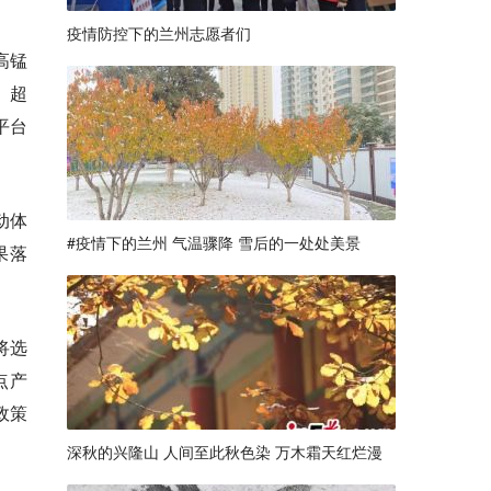
疫情防控下的兰州志愿者们
高锰
、超
平台
动体
#疫情下的兰州 气温骤降 雪后的一处处美景
果落
将选
点产
政策
深秋的兴隆山 人间至此秋色染 万木霜天红烂漫