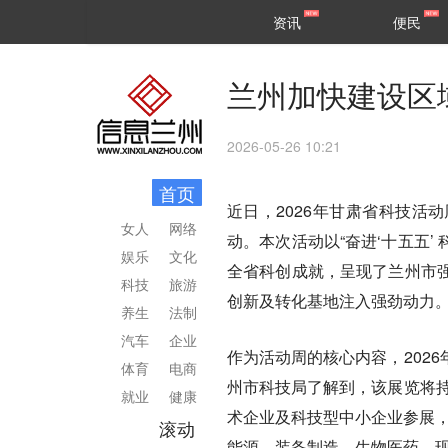
甘肃
兰州
资讯
便民
民生
区县
兰州加快建设区
2026-05-26 10:21
首页
近日，2026年甘肃省科技活
女人
网络
动。本次活动以“奋进‘十五五’
娱乐
文化
全省科创成就，呈现了兰州市
科技
旅游
创新及转化基地注入强劲动力
养生
法制
汽车
企业
作为活动周的核心内容，202
体育
电商
州市科技局了解到，该展览将持
就业
健康
术企业及科技型中小企业参展，
滚动
能源、装备制造、生物医药、