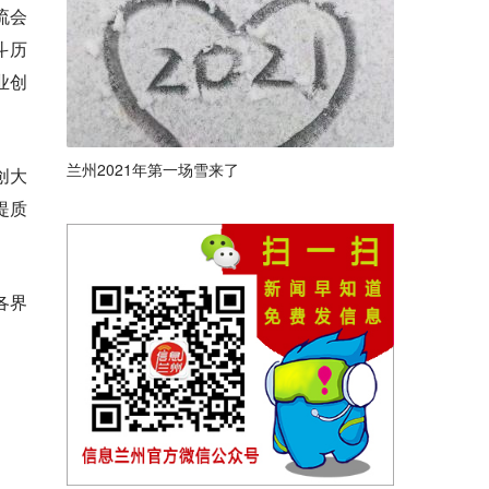
流会
斗历
业创
兰州2021年第一场雪来了
创大
提质
各界