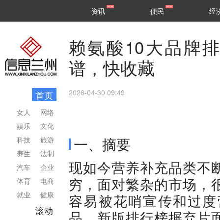
甘肃
兰州
资讯
便民
经
民生
区县
赖氨酸10大品牌排
谱，快收藏
2026-04-30 09:49
首页
女人
网络
娱乐
文化
一、摘要
科技
旅游
养生
法制
现如今营养补充品类不
汽车
企业
穷，面对繁杂的市场，
体育
电商
就业
健康
容易被花哨宣传和过度
滚动
品。新版排行榜摒弃片