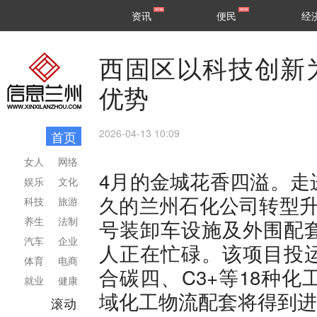
甘肃
兰州
资讯
便民
经
民生
区县
西固区以科技创新
优势
2026-04-13 10:09
首页
女人
网络
4月的金城花香四溢。走
娱乐
文化
久的兰州石化公司转型升
科技
旅游
养生
法制
号装卸车设施及外围配
汽车
企业
人正在忙碌。该项目投运
体育
电商
合碳四、C3+等18种
就业
健康
域化工物流配套将得到进
滚动